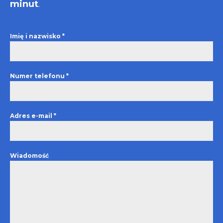
minut
.
Imię i nazwisko
*
Numer telefonu
*
Adres e-mail
*
Wiadomość