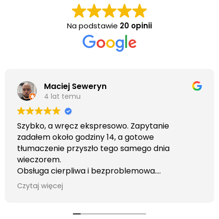
Na podstawie
20 opinii
Maciej Seweryn
4 lat temu
Szybko, a wręcz ekspresowo. Zapytanie
zadałem około godziny 14, a gotowe
tłumaczenie przyszło tego samego dnia
wieczorem.
Obsługa cierpliwa i bezproblemowa.
Otrzymałem wszelkie informacje i porady jaka
Czytaj więcej
usługa będzie dla mnie najlepsza. Faktura także
wystawiona błyskawicznie.
Polecam