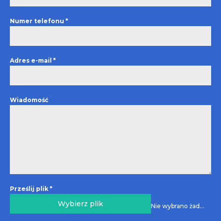
Numer telefonu
*
Adres e-mail
*
Wiadomość
Prześlij plik
*
Wybierz plik
Nie wybrano żadnego pliku