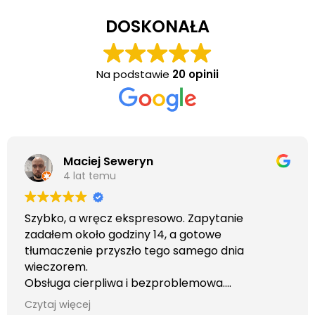
DOSKONAŁA
Na podstawie
20 opinii
Maciej Seweryn
4 lat temu
Szybko, a wręcz ekspresowo. Zapytanie
zadałem około godziny 14, a gotowe
tłumaczenie przyszło tego samego dnia
wieczorem.
Obsługa cierpliwa i bezproblemowa.
Otrzymałem wszelkie informacje i porady jaka
Czytaj więcej