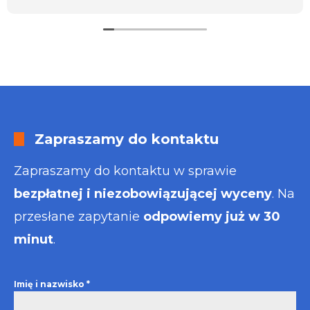
usługa będzie dla mnie najlepsza. Faktura także
wystawiona błyskawicznie.
Polecam
Zapraszamy do kontaktu
Zapraszamy do kontaktu w sprawie
bezpłatnej i niezobowiązującej wyceny
. Na
przesłane zapytanie
odpowiemy już w 30
minut
.
Imię i nazwisko
*