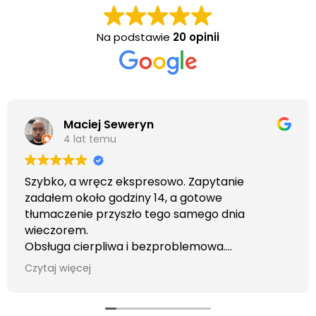
Na podstawie
20 opinii
Maciej Seweryn
4 lat temu
Szybko, a wręcz ekspresowo. Zapytanie
zadałem około godziny 14, a gotowe
tłumaczenie przyszło tego samego dnia
wieczorem.
Obsługa cierpliwa i bezproblemowa.
Otrzymałem wszelkie informacje i porady jaka
Czytaj więcej
usługa będzie dla mnie najlepsza. Faktura także
wystawiona błyskawicznie.
Polecam