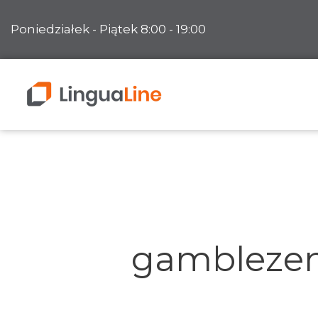
Skip
Poniedziałek - Piątek 8:00 - 19:00
to
content
Tłumaczenia pisemne
Tłumaczenia zwykłe
Tłumaczen
Search
for:
Tłumaczenia specjalistyczne
Tłumaczeni
gamblezen
Tłumaczenia przysięgłe
Tłumaczeni
Tłumaczenia techniczne
Tłumaczeni
Korekta native speakera
Kompleksowa