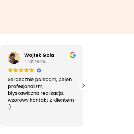
Wojtek Gola
Agata Li
4 lat temu
5 lat temu
Serdecznie polecam, pełen
Bardzo profesjon
profesjonalizm,
przyjemna wspó
błyskawiczna realizacja,
Polecam.
wzorowy kontakt z klientem
:)