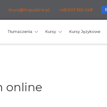
biuro@lingualine.pl
+48 603 566 248
Tłumaczenia
Kursy
Kursy Językowe
Tłumaczenia ustne
ia medyczne
Tłumaczenia konsekuty
a farmaceutyczne
Tłumaczenia symultanic
 online
a finansowe
Konferencje
a prawnicze
Spotkania biznesowe
 obsługa firm i instytucji
Voice-over / dubbing