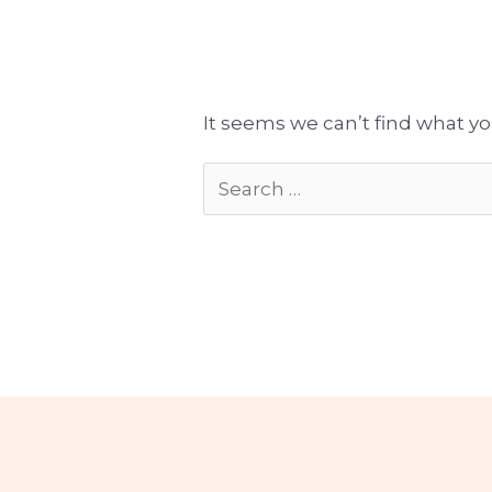
Tłumaczenia gotowe do publikacji
Komplekso
It seems we can’t find what yo