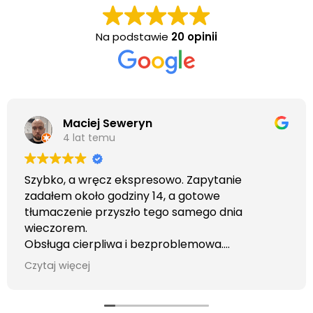
Na podstawie
20 opinii
Maciej Seweryn
4 lat temu
Szybko, a wręcz ekspresowo. Zapytanie
zadałem około godziny 14, a gotowe
tłumaczenie przyszło tego samego dnia
wieczorem.
Obsługa cierpliwa i bezproblemowa.
Otrzymałem wszelkie informacje i porady jaka
Czytaj więcej
usługa będzie dla mnie najlepsza. Faktura także
wystawiona błyskawicznie.
Polecam