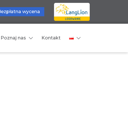
Bezpłatna wycena
Poznaj nas
Kontakt
Języki tłumaczeń
wne
Cennik
zne
Języki Europejskie
Języki Bliskowschodnie
Języki Azjatyckie
Z języka obcego na