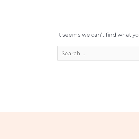
Tłumaczenia gotowe do publikacji
Komplekso
It seems we can’t find what yo