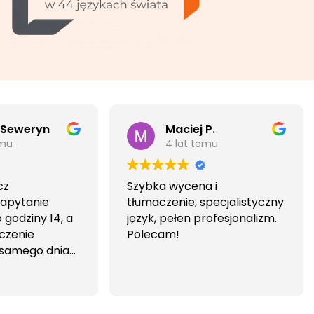
 Seweryn
Maciej P.
emu
4 lat temu
cz
Szybka wycena i
Zapytanie
tłumaczenie, specjalistyczny
godziny 14, a
język, pełen profesjonalizm.
czenie
Polecam!
 samego dnia
iwa i
wa.