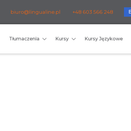
biuro@lingualine.pl
+48 603 566 248
Tłumaczenia
Kursy
Kursy Językowe
Tłumaczenia ustne
ia medyczne
Tłumaczenia konsekuty
a farmaceutyczne
Tłumaczenia symultanic
a finansowe
Konferencje
a prawnicze
Spotkania biznesowe
 obsługa firm i instytucji
Voice-over / dubbing