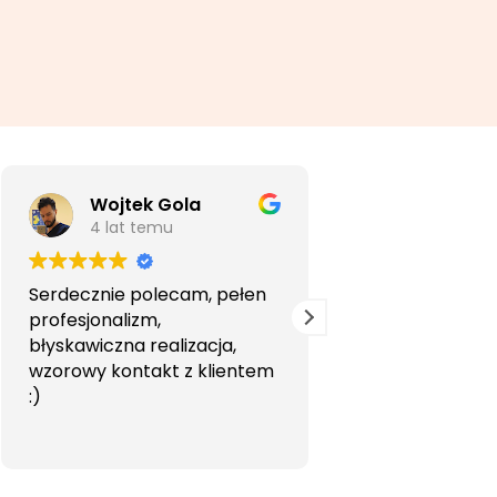
Wojtek Gola
Agata Li
4 lat temu
5 lat temu
Serdecznie polecam, pełen
Bardzo profesjon
profesjonalizm,
przyjemna wspó
błyskawiczna realizacja,
Polecam.
wzorowy kontakt z klientem
:)