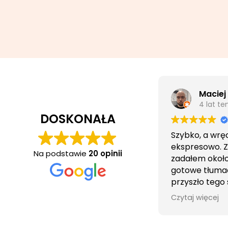
Maciej
4 lat t
DOSKONAŁA
Szybko, a wrę
ekspresowo. 
Na podstawie
20 opinii
zadałem około 
gotowe tłuma
przyszło tego
wieczorem.
Czytaj więcej
Obsługa cierpl
bezproblemo