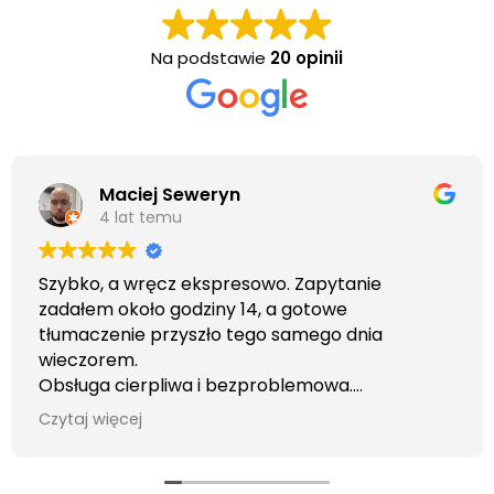
Na podstawie
20 opinii
Maciej Seweryn
4 lat temu
Szybko, a wręcz ekspresowo. Zapytanie
zadałem około godziny 14, a gotowe
tłumaczenie przyszło tego samego dnia
wieczorem.
Obsługa cierpliwa i bezproblemowa.
Otrzymałem wszelkie informacje i porady jaka
Czytaj więcej
usługa będzie dla mnie najlepsza. Faktura także
wystawiona błyskawicznie.
Polecam