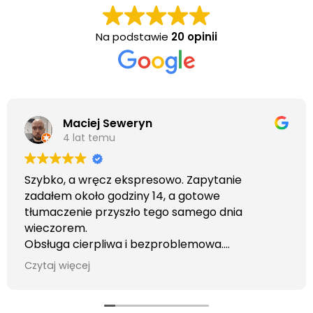
Na podstawie
20 opinii
Maciej Seweryn
4 lat temu
Szybko, a wręcz ekspresowo. Zapytanie
zadałem około godziny 14, a gotowe
tłumaczenie przyszło tego samego dnia
wieczorem.
Obsługa cierpliwa i bezproblemowa.
Otrzymałem wszelkie informacje i porady jaka
Czytaj więcej
usługa będzie dla mnie najlepsza. Faktura także
wystawiona błyskawicznie.
Polecam