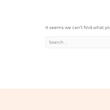
Tłumaczenia gotowe do publikacji
Komplekso
It seems we can’t find what yo