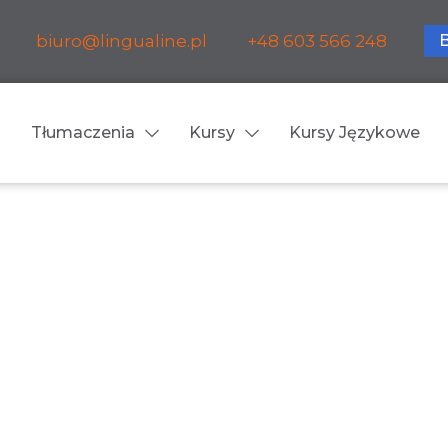
biuro@lingualine.pl
+48 603 566 248
Tłumaczenia
Kursy
Kursy Językowe
Tłumaczenia ustne
ia medyczne
Tłumaczenia konsekuty
a farmaceutyczne
Tłumaczenia symultanic
a finansowe
Konferencje
a prawnicze
Spotkania biznesowe
 obsługa firm i instytucji
Voice-over / dubbing