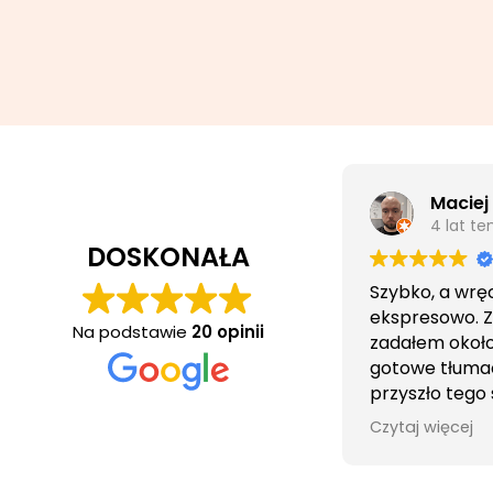
Maciej
4 lat t
DOSKONAŁA
Szybko, a wrę
ekspresowo. 
Na podstawie
20 opinii
zadałem około 
gotowe tłuma
przyszło tego
wieczorem.
Czytaj więcej
Obsługa cierpl
bezproblemo