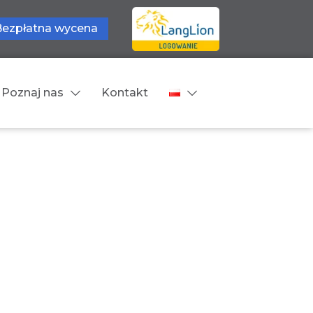
Bezpłatna wycena
Poznaj nas
Kontakt
Języki tłumaczeń
wne
Cennik
zne
Języki Europejskie
Języki Bliskowschodnie
Języki Azjatyckie
Z języka obcego na