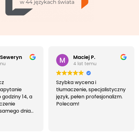
 Seweryn
Maciej P.
emu
4 lat temu
cz
Szybka wycena i
Zapytanie
tłumaczenie, specjalistyczny
godziny 14, a
język, pełen profesjonalizm.
czenie
Polecam!
 samego dnia
iwa i
wa.