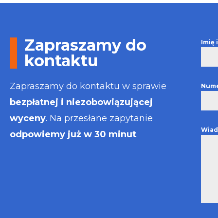
Otrzymałem w
informacje i p
usługa będzie
najlepsza. Fak
Zapraszamy do
Imię
wystawiona bł
kontaktu
Polecam
Zapraszamy do kontaktu w sprawie
Nume
bezpłatnej i niezobowiązującej
wyceny
. Na przesłane zapytanie
Wiad
odpowiemy już w 30 minut
.