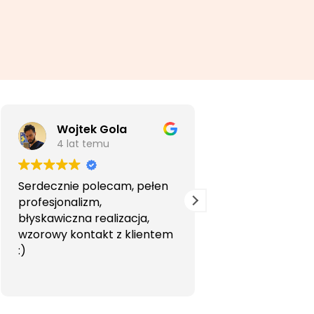
Wojtek Gola
Agata Li
4 lat temu
5 lat temu
Serdecznie polecam, pełen
Bardzo profesjon
profesjonalizm,
przyjemna wspó
błyskawiczna realizacja,
Polecam.
wzorowy kontakt z klientem
:)