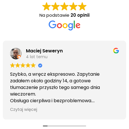
Na podstawie
20 opinii
Maciej Seweryn
4 lat temu
Szybko, a wręcz ekspresowo. Zapytanie
zadałem około godziny 14, a gotowe
tłumaczenie przyszło tego samego dnia
wieczorem.
Obsługa cierpliwa i bezproblemowa.
Otrzymałem wszelkie informacje i porady jaka
Czytaj więcej
usługa będzie dla mnie najlepsza. Faktura także
wystawiona błyskawicznie.
Polecam