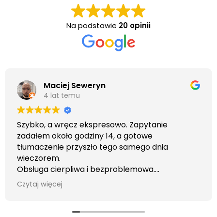
Na podstawie
20 opinii
Maciej Seweryn
4 lat temu
Szybko, a wręcz ekspresowo. Zapytanie
zadałem około godziny 14, a gotowe
tłumaczenie przyszło tego samego dnia
wieczorem.
Obsługa cierpliwa i bezproblemowa.
Otrzymałem wszelkie informacje i porady jaka
Czytaj więcej
usługa będzie dla mnie najlepsza. Faktura także
wystawiona błyskawicznie.
Polecam