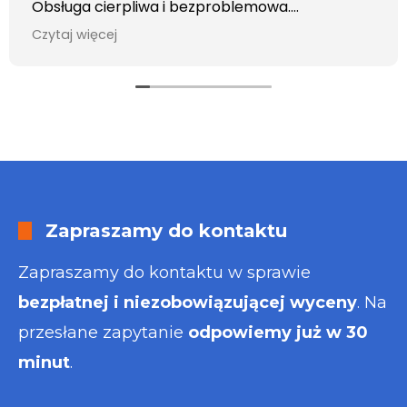
Obsługa cierpliwa i bezproblemowa.
Otrzymałem wszelkie informacje i porady jaka
Czytaj więcej
usługa będzie dla mnie najlepsza. Faktura także
wystawiona błyskawicznie.
Polecam
Zapraszamy do kontaktu
Zapraszamy do kontaktu w sprawie
bezpłatnej i niezobowiązującej wyceny
. Na
przesłane zapytanie
odpowiemy już w 30
minut
.