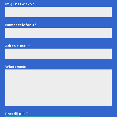
Imię i nazwisko
*
Numer telefonu
*
Adres e-mail
*
Wiadomość
Prześlij plik
*