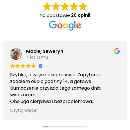
Na podstawie
20 opinii
Maciej Seweryn
4 lat temu
Szybko, a wręcz ekspresowo. Zapytanie
zadałem około godziny 14, a gotowe
tłumaczenie przyszło tego samego dnia
wieczorem.
Obsługa cierpliwa i bezproblemowa.
Otrzymałem wszelkie informacje i porady jaka
Czytaj więcej
usługa będzie dla mnie najlepsza. Faktura także
wystawiona błyskawicznie.
Polecam