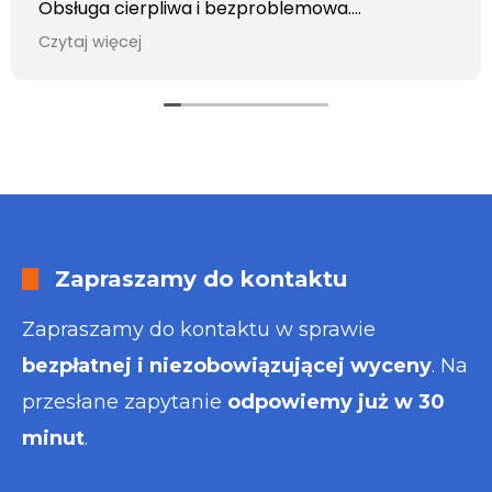
Obsługa cierpliwa i bezproblemowa.
Otrzymałem wszelkie informacje i porady jaka
Czytaj więcej
usługa będzie dla mnie najlepsza. Faktura także
wystawiona błyskawicznie.
Polecam
Zapraszamy do kontaktu
Zapraszamy do kontaktu w sprawie
bezpłatnej i niezobowiązującej wyceny
. Na
przesłane zapytanie
odpowiemy już w 30
minut
.