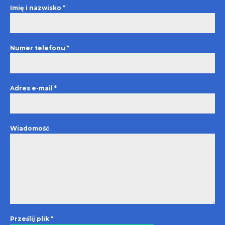
Imię i nazwisko
*
Numer telefonu
*
Adres e-mail
*
Wiadomość
Prześlij plik
*