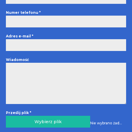
Numer telefonu
*
Adres e-mail
*
Wiadomość
Prześlij plik
*
Wybierz plik
Nie wybrano żadnego pliku