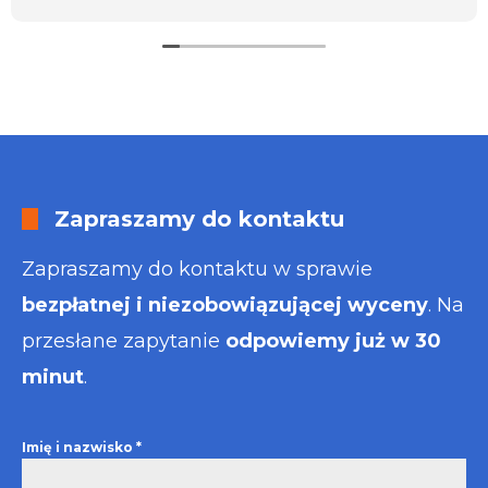
usługa będzie dla mnie najlepsza. Faktura także
wystawiona błyskawicznie.
Polecam
Zapraszamy do kontaktu
Zapraszamy do kontaktu w sprawie
bezpłatnej i niezobowiązującej wyceny
. Na
przesłane zapytanie
odpowiemy już w 30
minut
.
Imię i nazwisko
*