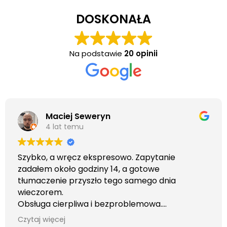
DOSKONAŁA
Na podstawie
20 opinii
Maciej Seweryn
4 lat temu
Szybko, a wręcz ekspresowo. Zapytanie
zadałem około godziny 14, a gotowe
tłumaczenie przyszło tego samego dnia
wieczorem.
Obsługa cierpliwa i bezproblemowa.
Otrzymałem wszelkie informacje i porady jaka
Czytaj więcej