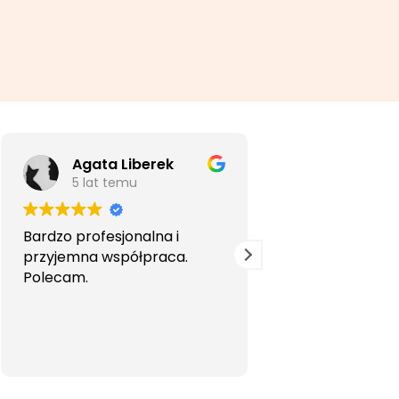
Agata Liberek
5 lat temu
5 lat temu
Bardzo profesjonalna i
Szybko i profesjo
przyjemna współpraca.
Gorąco poleca
Polecam.
szczególnie gdy
jest specjalisty
języka.