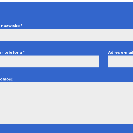
 i nazwisko
*
r telefonu
*
Adres e-mai
omość