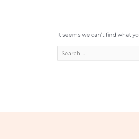
Tłumaczenia gotowe do publikacji
Komplekso
It seems we can’t find what yo