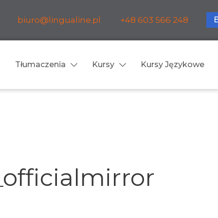
biuro@lingualine.pl
+48 603 566 248
Tłumaczenia
Kursy
Kursy Językowe
Tłumaczenia ustne
ia medyczne
Tłumaczenia konsekuty
a farmaceutyczne
Tłumaczenia symultanic
officialmirror
a finansowe
Konferencje
a prawnicze
Spotkania biznesowe
 obsługa firm i instytucji
Voice-over / dubbing