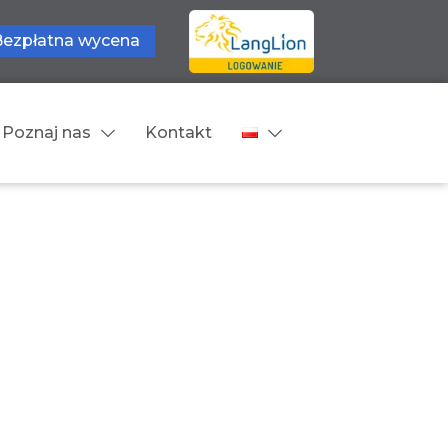
Bezpłatna wycena
Poznaj nas
Kontakt
Języki tłumaczeń
wne
Cennik
zne
Języki Europejskie
Języki Bliskowschodnie
Języki Azjatyckie
Z języka obcego na