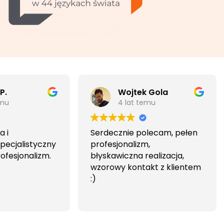
P.
Wojtek Gola
emu
4 lat temu
 i
Serdecznie polecam, pełen
pecjalistyczny
profesjonalizm,
rofesjonalizm.
błyskawiczna realizacja,
wzorowy kontakt z klientem
:)