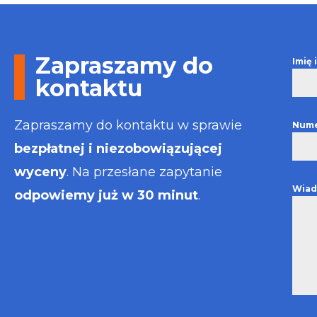
Otrzymałem wszelkie
informacje i porady jaka
usługa będzie dla mnie
najlepsza. Faktura także
Zapraszamy do
Imię
wystawiona błyskawicznie.
Polecam
kontaktu
Zapraszamy do kontaktu w sprawie
Nume
bezpłatnej i niezobowiązującej
wyceny
. Na przesłane zapytanie
Wiad
odpowiemy już w 30 minut
.