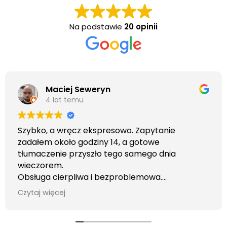
Na podstawie
20 opinii
Maciej Seweryn
4 lat temu
Szybko, a wręcz ekspresowo. Zapytanie
zadałem około godziny 14, a gotowe
tłumaczenie przyszło tego samego dnia
wieczorem.
Obsługa cierpliwa i bezproblemowa.
Otrzymałem wszelkie informacje i porady jaka
Czytaj więcej
usługa będzie dla mnie najlepsza. Faktura także
wystawiona błyskawicznie.
Polecam