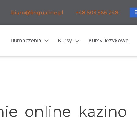
biuro@lingualine.pl
+48 603 566 248
Tłumaczenia
Kursy
Kursy Językowe
Tłumaczenia ustne
ia medyczne
Tłumaczenia konsekuty
a farmaceutyczne
Tłumaczenia symultanic
ie_online_kazino
a finansowe
Konferencje
a prawnicze
Spotkania biznesowe
 obsługa firm i instytucji
Voice-over / dubbing