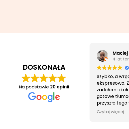
Maciej
4 lat t
DOSKONAŁA
Szybko, a wrę
ekspresowo. 
Na podstawie
20 opinii
zadałem około 
gotowe tłuma
przyszło tego
wieczorem.
Czytaj więcej
Obsługa cierpl
bezproblemo