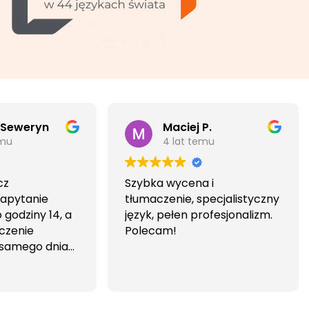
 Seweryn
Maciej P.
emu
4 lat temu
cz
Szybka wycena i
Zapytanie
tłumaczenie, specjalistyczny
godziny 14, a
język, pełen profesjonalizm.
czenie
Polecam!
 samego dnia
iwa i
wa.