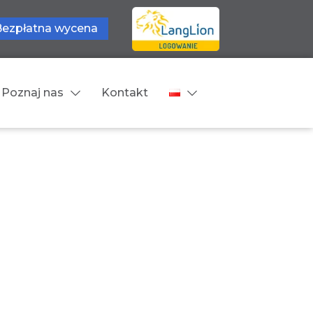
Bezpłatna wycena
Poznaj nas
Kontakt
Języki tłumaczeń
wne
Cennik
zne
Języki Europejskie
Języki Bliskowschodnie
Języki Azjatyckie
Z języka obcego na