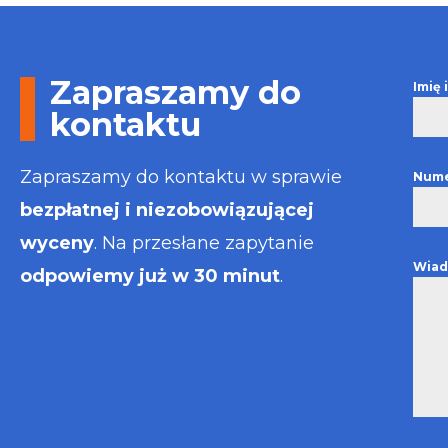
Otrzymałem w
informacje i p
usługa będzie
najlepsza. Fak
Zapraszamy do
Imię
wystawiona bł
kontaktu
Polecam
Zapraszamy do kontaktu w sprawie
Nume
bezpłatnej i niezobowiązującej
wyceny
. Na przesłane zapytanie
Wiad
odpowiemy już w 30 minut
.