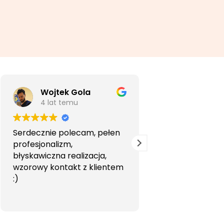
Wojtek Gola
Agata Li
4 lat temu
5 lat temu
Serdecznie polecam, pełen
Bardzo profesjon
profesjonalizm,
przyjemna wspó
błyskawiczna realizacja,
Polecam.
wzorowy kontakt z klientem
:)