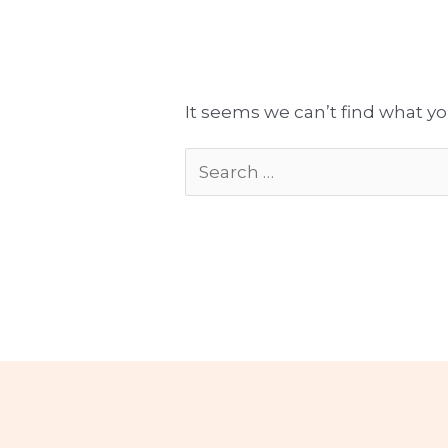
Tłumaczenia gotowe do publikacji
Komplekso
It seems we can’t find what yo