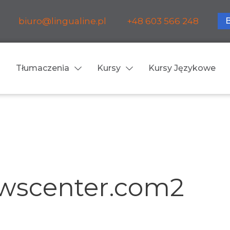
biuro@lingualine.pl
+48 603 566 248
Tłumaczenia
Kursy
Kursy Językowe
Tłumaczenia ustne
ia medyczne
Tłumaczenia konsekuty
a farmaceutyczne
Tłumaczenia symultanic
wscenter.com2
a finansowe
Konferencje
a prawnicze
Spotkania biznesowe
 obsługa firm i instytucji
Voice-over / dubbing