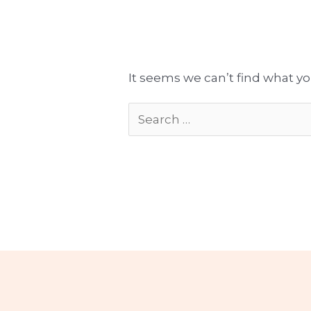
Tłumaczenia gotowe do publikacji
Komplekso
It seems we can’t find what yo