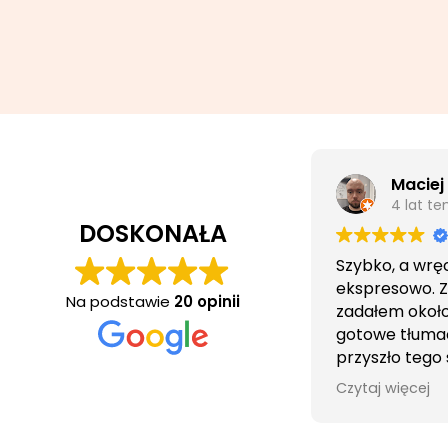
Maciej
4 lat t
DOSKONAŁA
Szybko, a wrę
ekspresowo. 
Na podstawie
20 opinii
zadałem około 
gotowe tłuma
przyszło tego
wieczorem.
Czytaj więcej
Obsługa cierpl
bezproblemo