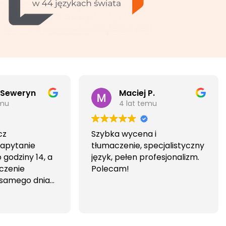
 Seweryn
Maciej P.
emu
4 lat temu
cz
Szybka wycena i
Zapytanie
tłumaczenie, specjalistyczny
godziny 14, a
język, pełen profesjonalizm.
czenie
Polecam!
 samego dnia
iwa i
wa.