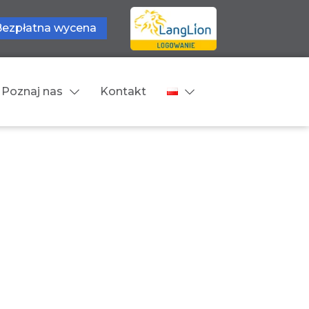
Bezpłatna wycena
Poznaj nas
Kontakt
Języki tłumaczeń
wne
Cennik
zne
Języki Europejskie
Języki Bliskowschodnie
Języki Azjatyckie
Z języka obcego na