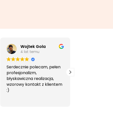
Wojtek Gola
Agata Li
4 lat temu
5 lat temu
Serdecznie polecam, pełen
Bardzo profesjon
profesjonalizm,
przyjemna wspó
błyskawiczna realizacja,
Polecam.
wzorowy kontakt z klientem
:)