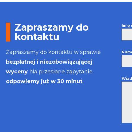
Otrzymałem w
informacje i p
usługa będzie
najlepsza. Fak
Zapraszamy do
Imię
wystawiona bł
kontaktu
Polecam
Zapraszamy do kontaktu w sprawie
Nume
bezpłatnej i niezobowiązującej
wyceny
. Na przesłane zapytanie
Wiad
odpowiemy już w 30 minut
.