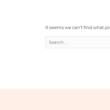
Tłumaczenia gotowe do publikacji
Komplekso
It seems we can’t find what yo