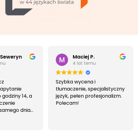
 Seweryn
Maciej P.
emu
4 lat temu
cz
Szybka wycena i
Zapytanie
tłumaczenie, specjalistyczny
godziny 14, a
język, pełen profesjonalizm.
czenie
Polecam!
 samego dnia
iwa i
wa.