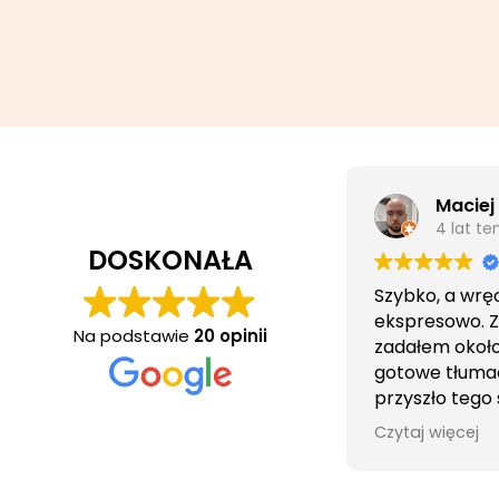
Maciej
4 lat t
DOSKONAŁA
Szybko, a wrę
ekspresowo. 
Na podstawie
20 opinii
zadałem około 
gotowe tłuma
przyszło tego
wieczorem.
Czytaj więcej
Obsługa cierpl
bezproblemo