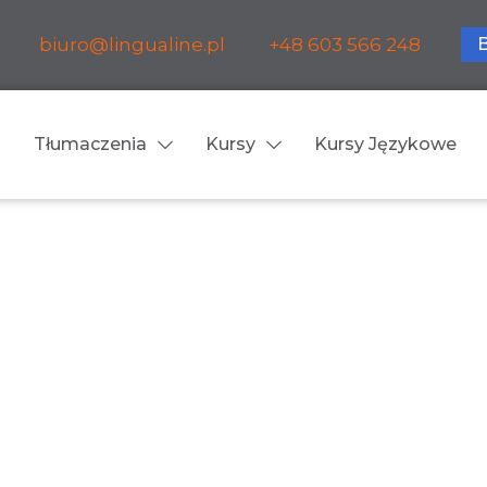
biuro@lingualine.pl
+48 603 566 248
Tłumaczenia
Kursy
Kursy Językowe
Tłumaczenia ustne
ia medyczne
Tłumaczenia konsekuty
a farmaceutyczne
Tłumaczenia symultanic
a finansowe
Konferencje
a prawnicze
Spotkania biznesowe
 obsługa firm i instytucji
Voice-over / dubbing