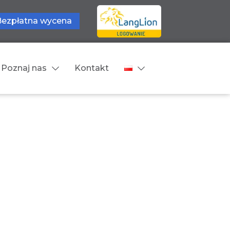
Bezpłatna wycena
Poznaj nas
Kontakt
Języki tłumaczeń
wne
Cennik
zne
Języki Europejskie
Języki Bliskowschodnie
Języki Azjatyckie
Z języka obcego na