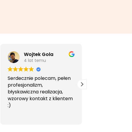
Wojtek Gola
Agata Li
4 lat temu
5 lat temu
Serdecznie polecam, pełen
Bardzo profesjon
profesjonalizm,
przyjemna wspó
błyskawiczna realizacja,
Polecam.
wzorowy kontakt z klientem
:)