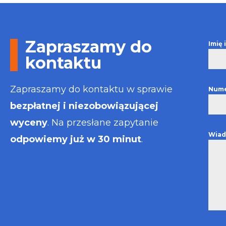
Otrzymałem w
informacje i p
usługa będzie
najlepsza. Fak
Zapraszamy do
Imię
wystawiona bł
kontaktu
Polecam
Zapraszamy do kontaktu w sprawie
Nume
bezpłatnej i niezobowiązującej
wyceny
. Na przesłane zapytanie
Wiad
odpowiemy już w 30 minut
.