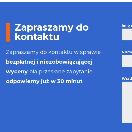
Otrzymałem w
informacje i p
usługa będzie
najlepsza. Fak
Zapraszamy do
Imię
wystawiona bł
kontaktu
Polecam
Zapraszamy do kontaktu w sprawie
Nume
bezpłatnej i niezobowiązującej
wyceny
. Na przesłane zapytanie
Wiad
odpowiemy już w 30 minut
.