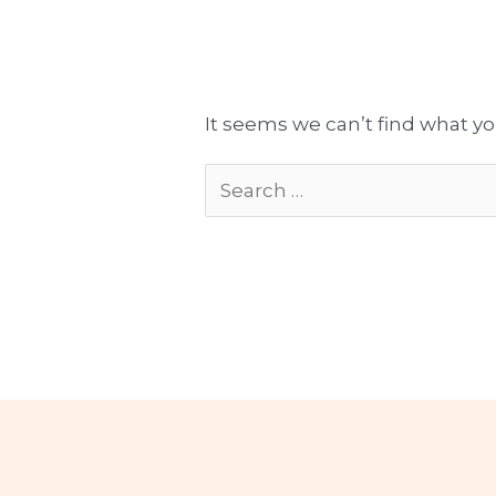
Tłumaczenia gotowe do publikacji
Komplekso
It seems we can’t find what yo