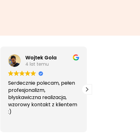
Wojtek Gola
Agata Li
4 lat temu
5 lat temu
Serdecznie polecam, pełen
Bardzo profesjon
profesjonalizm,
przyjemna wspó
błyskawiczna realizacja,
Polecam.
wzorowy kontakt z klientem
:)