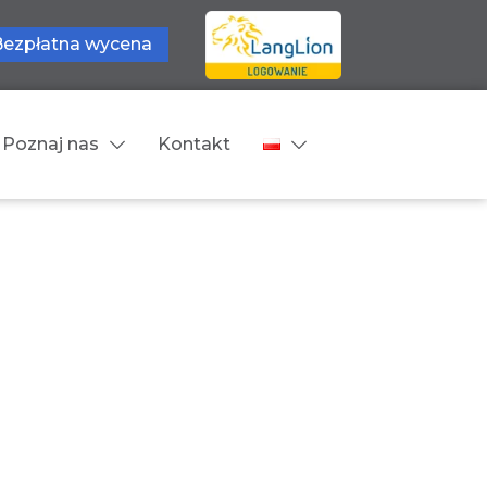
Bezpłatna wycena
Poznaj nas
Kontakt
Języki tłumaczeń
wne
Cennik
zne
Języki Europejskie
Języki Bliskowschodnie
Języki Azjatyckie
Z języka obcego na