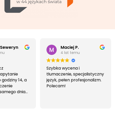
 Seweryn
Maciej P.
emu
4 lat temu
cz
Szybka wycena i
Zapytanie
tłumaczenie, specjalistyczny
godziny 14, a
język, pełen profesjonalizm.
czenie
Polecam!
 samego dnia
iwa i
wa.