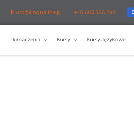
biuro@lingualine.pl
+48 603 566 248
Tłumaczenia
Kursy
Kursy Językowe
Tłumaczenia ustne
ia medyczne
Tłumaczenia konsekuty
a farmaceutyczne
Tłumaczenia symultanic
a finansowe
Konferencje
a prawnicze
Spotkania biznesowe
 obsługa firm i instytucji
Voice-over / dubbing