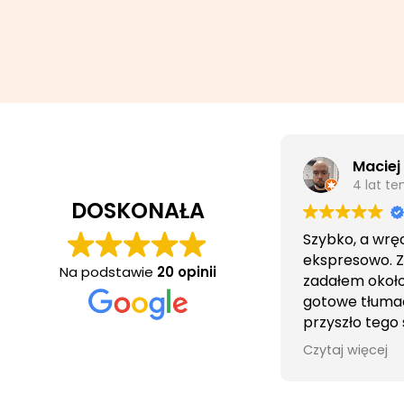
Maciej
4 lat t
DOSKONAŁA
Szybko, a wrę
ekspresowo. 
Na podstawie
20 opinii
zadałem około 
gotowe tłuma
przyszło tego
wieczorem.
Czytaj więcej
Obsługa cierpl
bezproblemo