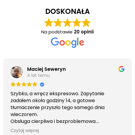
DOSKONAŁA
Na podstawie
20 opinii
Maciej Seweryn
4 lat temu
Szybko, a wręcz ekspresowo. Zapytanie
zadałem około godziny 14, a gotowe
tłumaczenie przyszło tego samego dnia
wieczorem.
Obsługa cierpliwa i bezproblemowa.
Otrzymałem wszelkie informacje i porady jaka
Czytaj więcej