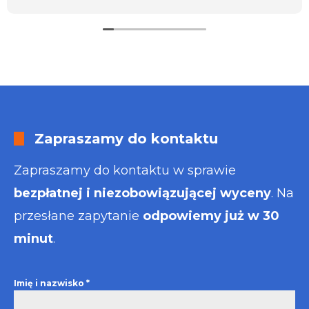
usługa będzie dla mnie najlepsza. Faktura także
wystawiona błyskawicznie.
Polecam
Zapraszamy do kontaktu
Zapraszamy do kontaktu w sprawie
bezpłatnej i niezobowiązującej wyceny
. Na
przesłane zapytanie
odpowiemy już w 30
minut
.
Imię i nazwisko
*