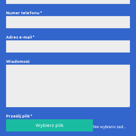
Numer telefonu
*
Adres e-mail
*
Wiadomość
Prześlij plik
*
Wybierz plik
Nie wybrano żadnego pliku