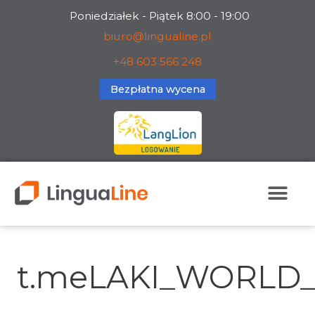
Skip
Poniedziałek - Piątek 8:00 - 19:00
to
biuro@lingualine.pl
content
+48 603 566 248
Bezpłatna wycena
Search
for:
t.meLAKI_WORLD_