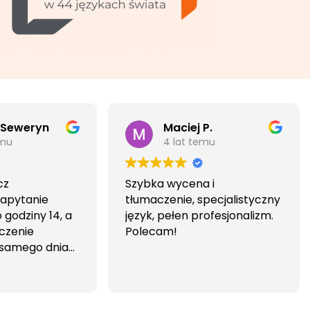
 Seweryn
Maciej P.
emu
4 lat temu
cz
Szybka wycena i
Zapytanie
tłumaczenie, specjalistyczny
godziny 14, a
język, pełen profesjonalizm.
czenie
Polecam!
 samego dnia
iwa i
wa.