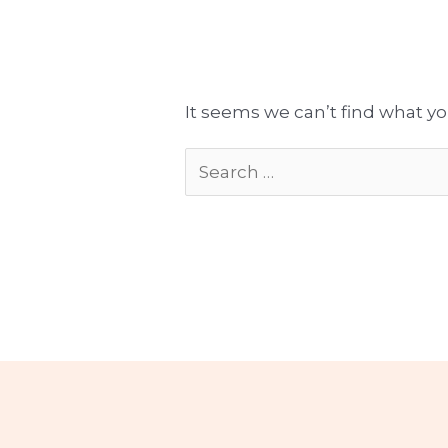
Tłumaczenia gotowe do publikacji
Komplekso
It seems we can’t find what yo