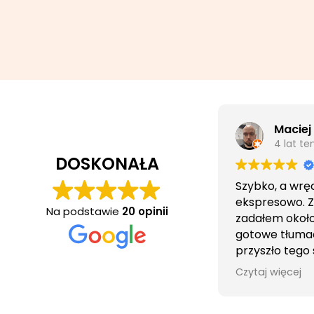
Maciej
4 lat t
DOSKONAŁA
Szybko, a wrę
ekspresowo. 
Na podstawie
20 opinii
zadałem około 
gotowe tłuma
przyszło tego
wieczorem.
Czytaj więcej
Obsługa cierpl
bezproblemo