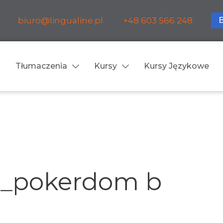
biuro@lingualine.pl
+48 603 566 248
Tłumaczenia
Kursy
Kursy Językowe
Tłumaczenia ustne
ia medyczne
Tłumaczenia konsekuty
a farmaceutyczne
Tłumaczenia symultanic
s_pokerdom b
a finansowe
Konferencje
a prawnicze
Spotkania biznesowe
 obsługa firm i instytucji
Voice-over / dubbing