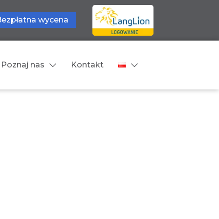
Bezpłatna wycena
Poznaj nas
Kontakt
Języki tłumaczeń
wne
Cennik
zne
Języki Europejskie
Języki Bliskowschodnie
Języki Azjatyckie
Z języka obcego na