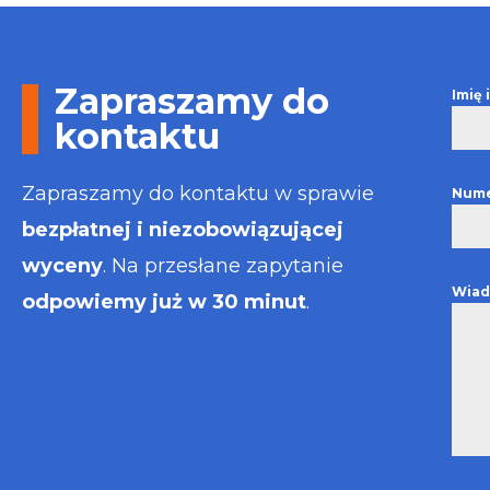
Otrzymałem w
informacje i p
usługa będzie
najlepsza. Fak
Zapraszamy do
Imię
wystawiona bł
kontaktu
Polecam
Zapraszamy do kontaktu w sprawie
Nume
bezpłatnej i niezobowiązującej
wyceny
. Na przesłane zapytanie
Wiad
odpowiemy już w 30 minut
.