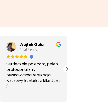
Wojtek Gola
Agata Li
4 lat temu
5 lat temu
Serdecznie polecam, pełen
Bardzo profesjon
profesjonalizm,
przyjemna wspó
błyskawiczna realizacja,
Polecam.
wzorowy kontakt z klientem
:)