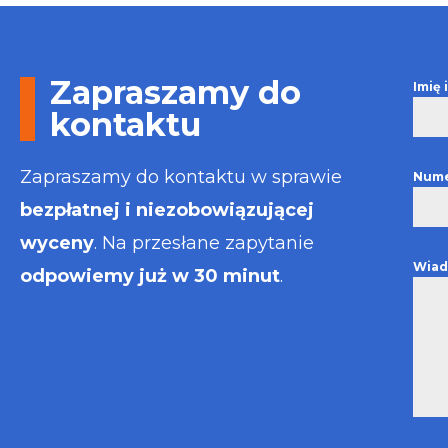
Otrzymałem w
informacje i p
usługa będzie
najlepsza. Fak
Zapraszamy do
Imię
wystawiona bł
kontaktu
Polecam
Zapraszamy do kontaktu w sprawie
Nume
bezpłatnej i niezobowiązującej
wyceny
. Na przesłane zapytanie
Wiad
odpowiemy już w 30 minut
.