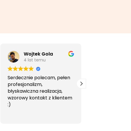
Wojtek Gola
Agata Li
4 lat temu
5 lat temu
Serdecznie polecam, pełen
Bardzo profesjon
profesjonalizm,
przyjemna wspó
błyskawiczna realizacja,
Polecam.
wzorowy kontakt z klientem
:)