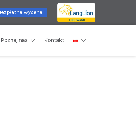
Bezpłatna wycena
Poznaj nas
Kontakt
Języki tłumaczeń
wne
Cennik
zne
Języki Europejskie
Języki Bliskowschodnie
Języki Azjatyckie
Z języka obcego na