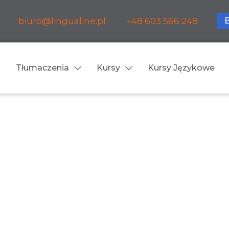
biuro@lingualine.pl
+48 603 566 248
Tłumaczenia
Kursy
Kursy Językowe
Tłumaczenia ustne
ia medyczne
Tłumaczenia konsekuty
a farmaceutyczne
Tłumaczenia symultanic
a finansowe
Konferencje
a prawnicze
Spotkania biznesowe
 obsługa firm i instytucji
Voice-over / dubbing