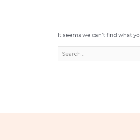
Tłumaczenia gotowe do publikacji
Komplekso
It seems we can’t find what yo