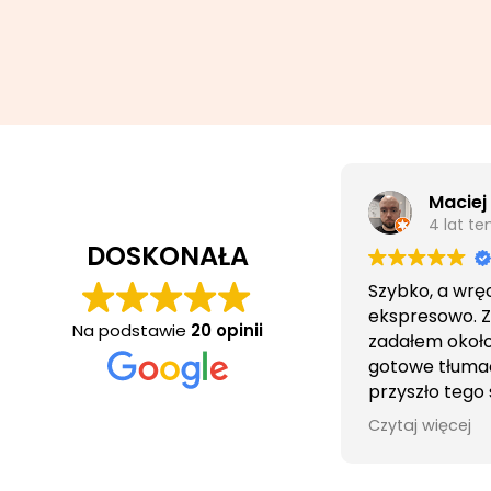
Maciej
4 lat t
DOSKONAŁA
Szybko, a wrę
ekspresowo. 
Na podstawie
20 opinii
zadałem około 
gotowe tłuma
przyszło tego
wieczorem.
Czytaj więcej
Obsługa cierpl
bezproblemo