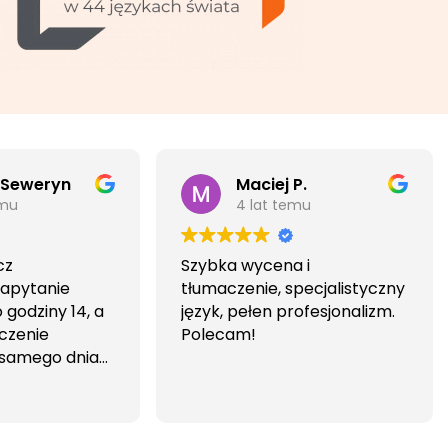
 Seweryn
Maciej P.
emu
4 lat temu
cz
Szybka wycena i
Zapytanie
tłumaczenie, specjalistyczny
godziny 14, a
język, pełen profesjonalizm.
czenie
Polecam!
 samego dnia
iwa i
wa.