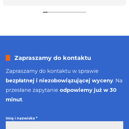
usługa będzie dla mnie najlepsza. Faktura także
wystawiona błyskawicznie.
Polecam
Zapraszamy do kontaktu
Zapraszamy do kontaktu w sprawie
bezpłatnej i niezobowiązującej wyceny
. Na
przesłane zapytanie
odpowiemy już w 30
minut
.
Imię i nazwisko
*