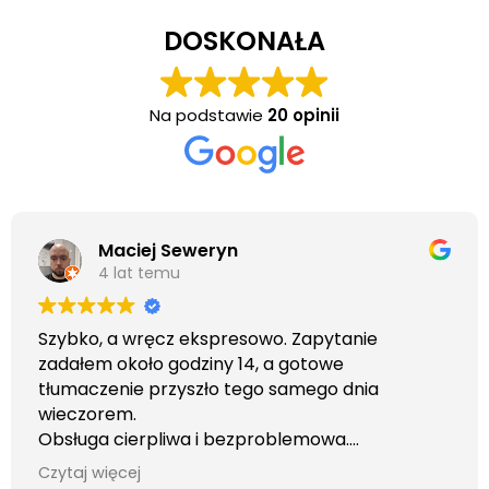
DOSKONAŁA
Na podstawie
20 opinii
Maciej Seweryn
4 lat temu
Szybko, a wręcz ekspresowo. Zapytanie
zadałem około godziny 14, a gotowe
tłumaczenie przyszło tego samego dnia
wieczorem.
Obsługa cierpliwa i bezproblemowa.
Otrzymałem wszelkie informacje i porady jaka
Czytaj więcej