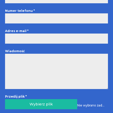
Numer telefonu
*
Adres e-mail
*
Wiadomość
Prześlij plik
*
Wybierz plik
Nie wybrano żadnego pliku