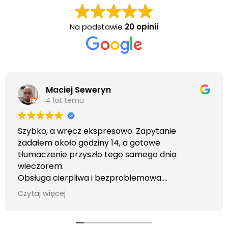
Na podstawie
20 opinii
Maciej Seweryn
4 lat temu
Szybko, a wręcz ekspresowo. Zapytanie
zadałem około godziny 14, a gotowe
tłumaczenie przyszło tego samego dnia
wieczorem.
Obsługa cierpliwa i bezproblemowa.
Otrzymałem wszelkie informacje i porady jaka
Czytaj więcej
usługa będzie dla mnie najlepsza. Faktura także
wystawiona błyskawicznie.
Polecam