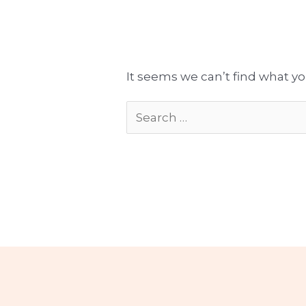
Tłumaczenia gotowe do publikacji
Komplekso
It seems we can’t find what yo