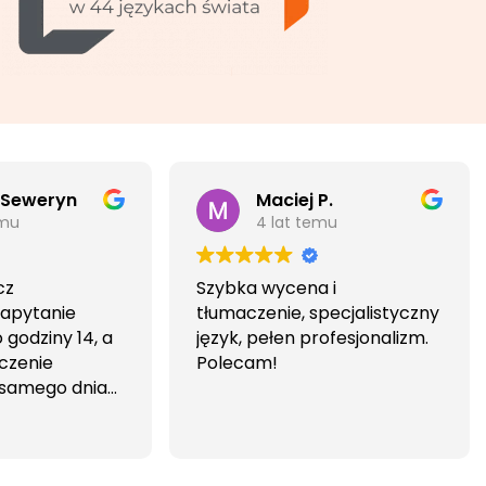
 Seweryn
Maciej P.
emu
4 lat temu
cz
Szybka wycena i
Zapytanie
tłumaczenie, specjalistyczny
godziny 14, a
język, pełen profesjonalizm.
czenie
Polecam!
 samego dnia
iwa i
wa.