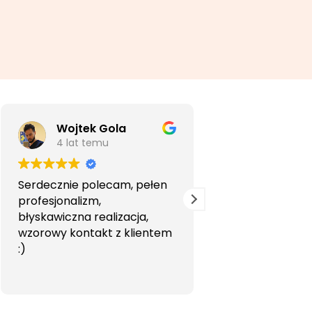
Wojtek Gola
Agata Li
4 lat temu
5 lat temu
Serdecznie polecam, pełen
Bardzo profesjon
profesjonalizm,
przyjemna wspó
błyskawiczna realizacja,
Polecam.
wzorowy kontakt z klientem
:)