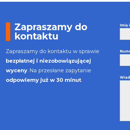
Otrzymałem w
informacje i p
usługa będzie
najlepsza. Fak
Zapraszamy do
Imię
wystawiona bł
kontaktu
Polecam
Zapraszamy do kontaktu w sprawie
Nume
bezpłatnej i niezobowiązującej
wyceny
. Na przesłane zapytanie
Wiad
odpowiemy już w 30 minut
.