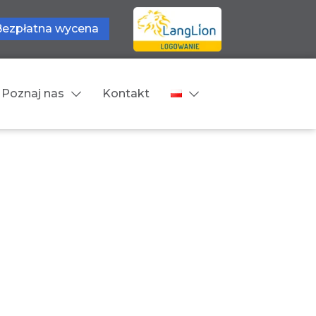
Bezpłatna wycena
Poznaj nas
Kontakt
Języki tłumaczeń
wne
Cennik
zne
Języki Europejskie
Języki Bliskowschodnie
Języki Azjatyckie
Z języka obcego na