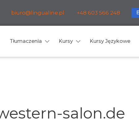
biuro@lingualine.pl
+48 603 566 248
Tłumaczenia
Kursy
Kursy Językowe
Tłumaczenia ustne
ia medyczne
Tłumaczenia konsekuty
a farmaceutyczne
Tłumaczenia symultanic
western-salon.de
a finansowe
Konferencje
a prawnicze
Spotkania biznesowe
 obsługa firm i instytucji
Voice-over / dubbing