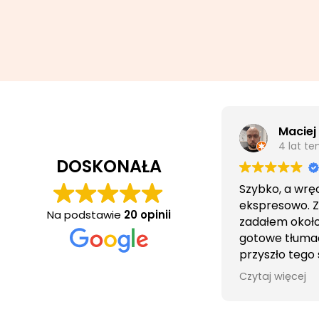
Maciej
4 lat t
DOSKONAŁA
Szybko, a wrę
ekspresowo. 
Na podstawie
20 opinii
zadałem około 
gotowe tłuma
przyszło tego
wieczorem.
Czytaj więcej
Obsługa cierpl
bezproblemo