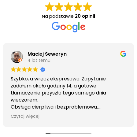
Na podstawie
20 opinii
Maciej Seweryn
4 lat temu
Szybko, a wręcz ekspresowo. Zapytanie
zadałem około godziny 14, a gotowe
tłumaczenie przyszło tego samego dnia
wieczorem.
Obsługa cierpliwa i bezproblemowa.
Otrzymałem wszelkie informacje i porady jaka
Czytaj więcej
usługa będzie dla mnie najlepsza. Faktura także
wystawiona błyskawicznie.
Polecam