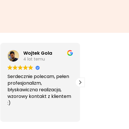
Wojtek Gola
Agata Li
4 lat temu
5 lat temu
Serdecznie polecam, pełen
Bardzo profesjon
profesjonalizm,
przyjemna wspó
błyskawiczna realizacja,
Polecam.
wzorowy kontakt z klientem
:)