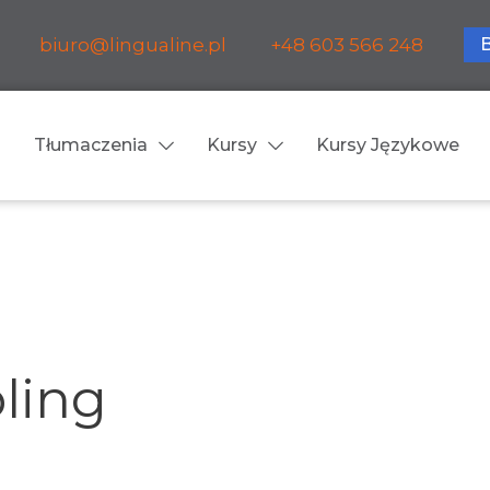
biuro@lingualine.pl
+48 603 566 248
Tłumaczenia
Kursy
Kursy Językowe
Tłumaczenia ustne
ia medyczne
Tłumaczenia konsekuty
a farmaceutyczne
Tłumaczenia symultanic
ling
a finansowe
Konferencje
a prawnicze
Spotkania biznesowe
 obsługa firm i instytucji
Voice-over / dubbing