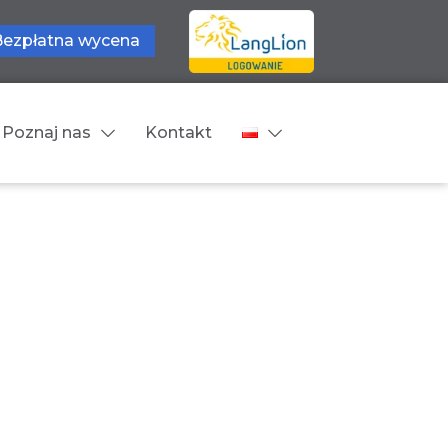
Bezpłatna wycena
Poznaj nas
Kontakt
Języki tłumaczeń
wne
Cennik
zne
Języki Europejskie
Języki Bliskowschodnie
Języki Azjatyckie
Z języka obcego na