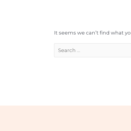
Tłumaczenia gotowe do publikacji
Komplekso
It seems we can’t find what yo