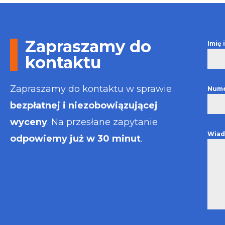
Otrzymałem w
informacje i p
usługa będzie
najlepsza. Fak
Zapraszamy do
Imię
wystawiona bł
kontaktu
Polecam
Zapraszamy do kontaktu w sprawie
Nume
bezpłatnej i niezobowiązującej
wyceny
. Na przesłane zapytanie
Wiad
odpowiemy już w 30 minut
.