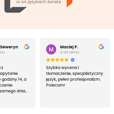
 Seweryn
Maciej P.
emu
4 lat temu
cz
Szybka wycena i
Zapytanie
tłumaczenie, specjalistyczny
godziny 14, a
język, pełen profesjonalizm.
czenie
Polecam!
 samego dnia
iwa i
wa.