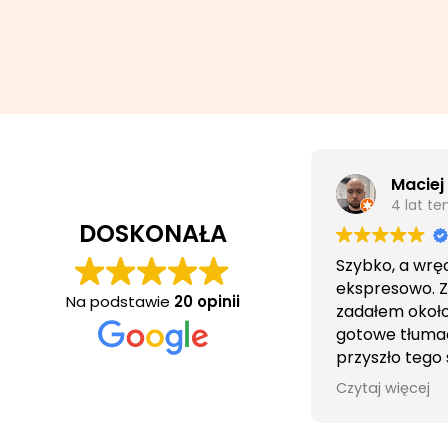
Maciej
4 lat t
DOSKONAŁA
Szybko, a wrę
ekspresowo. 
Na podstawie
20 opinii
zadałem około 
gotowe tłuma
przyszło tego
wieczorem.
Czytaj więcej
Obsługa cierpl
bezproblemo