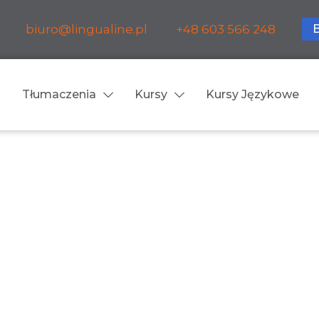
biuro@lingualine.pl
+48 603 566 248
Tłumaczenia
Kursy
Kursy Językowe
Tłumaczenia ustne
ia medyczne
Tłumaczenia konsekuty
a farmaceutyczne
Tłumaczenia symultanic
a finansowe
Konferencje
a prawnicze
Spotkania biznesowe
 obsługa firm i instytucji
Voice-over / dubbing