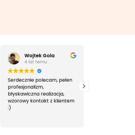
Wojtek Gola
Agata Li
4 lat temu
5 lat temu
Serdecznie polecam, pełen
Bardzo profesjon
profesjonalizm,
przyjemna wspó
błyskawiczna realizacja,
Polecam.
wzorowy kontakt z klientem
:)