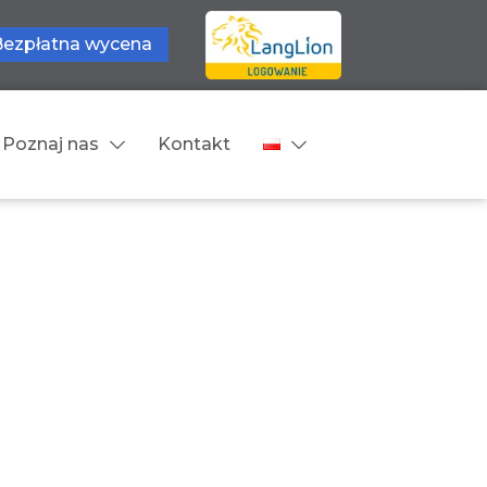
Bezpłatna wycena
Poznaj nas
Kontakt
Języki tłumaczeń
wne
Cennik
zne
Języki Europejskie
Języki Bliskowschodnie
Języki Azjatyckie
Z języka obcego na