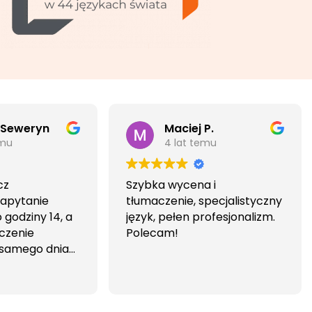
 Seweryn
Maciej P.
emu
4 lat temu
cz
Szybka wycena i
Zapytanie
tłumaczenie, specjalistyczny
godziny 14, a
język, pełen profesjonalizm.
czenie
Polecam!
 samego dnia
iwa i
wa.