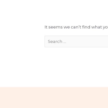
Tłumaczenia gotowe do publikacji
Komplekso
It seems we can’t find what yo