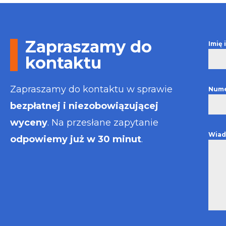
Otrzymałem w
informacje i p
usługa będzie
najlepsza. Fak
Zapraszamy do
Imię
wystawiona bł
kontaktu
Polecam
Zapraszamy do kontaktu w sprawie
Nume
bezpłatnej i niezobowiązującej
wyceny
. Na przesłane zapytanie
Wiad
odpowiemy już w 30 minut
.