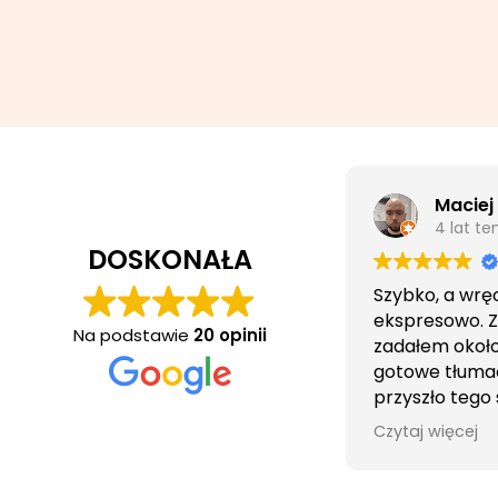
Maciej
4 lat t
DOSKONAŁA
Szybko, a wrę
ekspresowo. 
Na podstawie
20 opinii
zadałem około 
gotowe tłuma
przyszło tego
wieczorem.
Czytaj więcej
Obsługa cierpl
bezproblemo