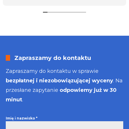
usługa będzie dla mnie najlepsza. Faktura także
wystawiona błyskawicznie.
Polecam
Zapraszamy do kontaktu
Zapraszamy do kontaktu w sprawie
bezpłatnej i niezobowiązującej wyceny
. Na
przesłane zapytanie
odpowiemy już w 30
minut
.
Imię i nazwisko
*