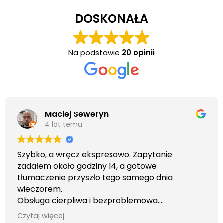
DOSKONAŁA
Na podstawie
20 opinii
Maciej Seweryn
4 lat temu
Szybko, a wręcz ekspresowo. Zapytanie
zadałem około godziny 14, a gotowe
tłumaczenie przyszło tego samego dnia
wieczorem.
Obsługa cierpliwa i bezproblemowa.
Otrzymałem wszelkie informacje i porady jaka
Czytaj więcej