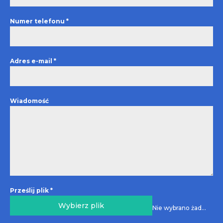
Numer telefonu
*
Adres e-mail
*
Wiadomość
Prześlij plik
*
Wybierz plik
Nie wybrano żadnego pliku