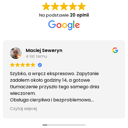
Na podstawie
20 opinii
Maciej Seweryn
4 lat temu
Szybko, a wręcz ekspresowo. Zapytanie
zadałem około godziny 14, a gotowe
tłumaczenie przyszło tego samego dnia
wieczorem.
Obsługa cierpliwa i bezproblemowa.
Otrzymałem wszelkie informacje i porady jaka
Czytaj więcej
usługa będzie dla mnie najlepsza. Faktura także
wystawiona błyskawicznie.
Polecam