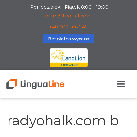
Skip
Poniedziałek - Piątek 8:00 - 19:00
to
biuro@lingualine.pl
content
+48 603 566 248
Bezpłatna wycena
Search
for:
radyohalk.com b