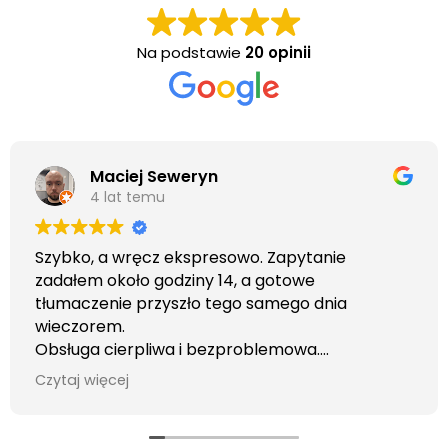
Na podstawie
20 opinii
Maciej Seweryn
4 lat temu
Szybko, a wręcz ekspresowo. Zapytanie
zadałem około godziny 14, a gotowe
tłumaczenie przyszło tego samego dnia
wieczorem.
Obsługa cierpliwa i bezproblemowa.
Otrzymałem wszelkie informacje i porady jaka
Czytaj więcej
usługa będzie dla mnie najlepsza. Faktura także
wystawiona błyskawicznie.
Polecam