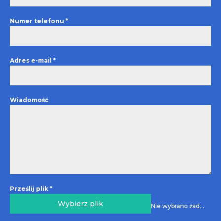
Numer telefonu
*
Adres e-mail
*
Wiadomość
Prześlij plik
*
Wybierz plik
Nie wybrano żadnego pliku