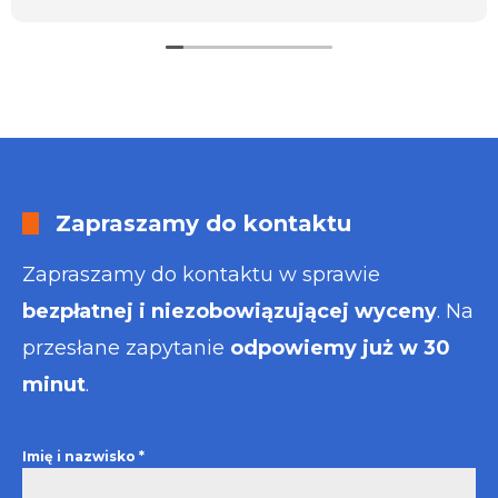
usługa będzie dla mnie najlepsza. Faktura także
wystawiona błyskawicznie.
Polecam
Zapraszamy do kontaktu
Zapraszamy do kontaktu w sprawie
bezpłatnej i niezobowiązującej wyceny
. Na
przesłane zapytanie
odpowiemy już w 30
minut
.
Imię i nazwisko
*