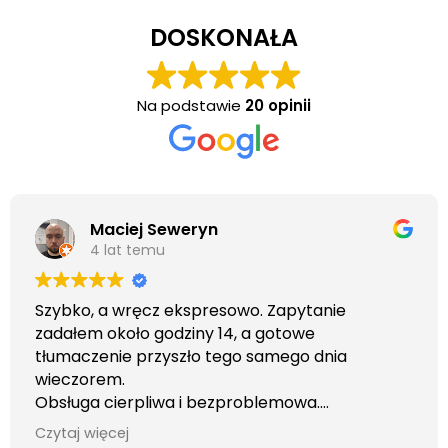
DOSKONAŁA
Na podstawie
20 opinii
Maciej Seweryn
4 lat temu
Szybko, a wręcz ekspresowo. Zapytanie
zadałem około godziny 14, a gotowe
tłumaczenie przyszło tego samego dnia
wieczorem.
Obsługa cierpliwa i bezproblemowa.
Otrzymałem wszelkie informacje i porady jaka
Czytaj więcej