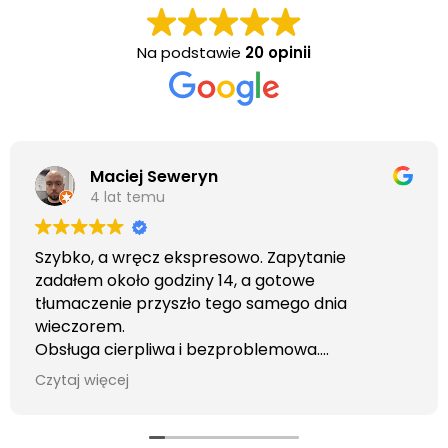
Na podstawie
20 opinii
Maciej Seweryn
4 lat temu
Szybko, a wręcz ekspresowo. Zapytanie
zadałem około godziny 14, a gotowe
tłumaczenie przyszło tego samego dnia
wieczorem.
Obsługa cierpliwa i bezproblemowa.
Otrzymałem wszelkie informacje i porady jaka
Czytaj więcej
usługa będzie dla mnie najlepsza. Faktura także
wystawiona błyskawicznie.
Polecam