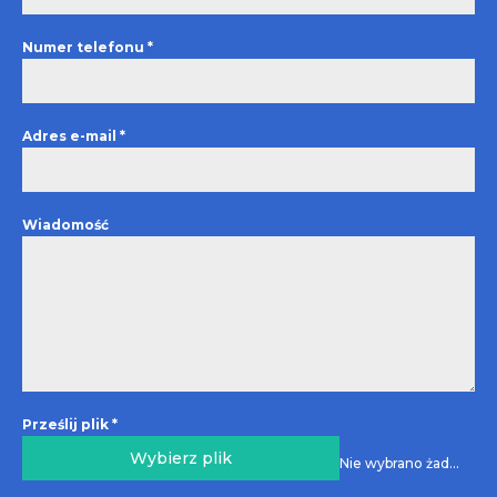
Numer telefonu
*
Adres e-mail
*
Wiadomość
Prześlij plik
*
Wybierz plik
Nie wybrano żadnego pliku