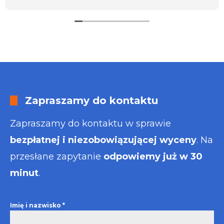
usługa będzie dla mnie najlepsza. Faktura także
wystawiona błyskawicznie.
Polecam
Zapraszamy do kontaktu
Zapraszamy do kontaktu w sprawie
bezpłatnej i niezobowiązującej wyceny
. Na
przesłane zapytanie
odpowiemy już w 30
minut
.
Imię i nazwisko
*