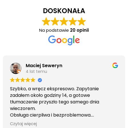
DOSKONAŁA
Na podstawie
20 opinii
Maciej Seweryn
4 lat temu
Szybko, a wręcz ekspresowo. Zapytanie
zadałem około godziny 14, a gotowe
tłumaczenie przyszło tego samego dnia
wieczorem.
Obsługa cierpliwa i bezproblemowa.
Otrzymałem wszelkie informacje i porady jaka
Czytaj więcej