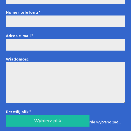
Numer telefonu
*
Adres e-mail
*
Wiadomość
Prześlij plik
*
Wybierz plik
Nie wybrano żadnego pliku