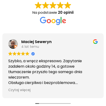
Na podstawie
20 opinii
Maciej Seweryn
4 lat temu
Szybko, a wręcz ekspresowo. Zapytanie
zadałem około godziny 14, a gotowe
tłumaczenie przyszło tego samego dnia
wieczorem.
Obsługa cierpliwa i bezproblemowa.
Otrzymałem wszelkie informacje i porady jaka
Czytaj więcej
usługa będzie dla mnie najlepsza. Faktura także
wystawiona błyskawicznie.
Polecam