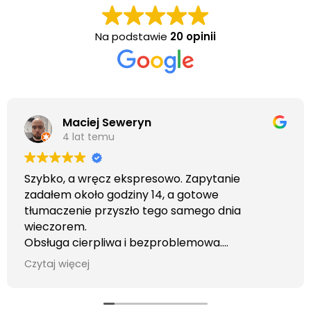
Na podstawie
20 opinii
Maciej Seweryn
4 lat temu
Szybko, a wręcz ekspresowo. Zapytanie
zadałem około godziny 14, a gotowe
tłumaczenie przyszło tego samego dnia
wieczorem.
Obsługa cierpliwa i bezproblemowa.
Otrzymałem wszelkie informacje i porady jaka
Czytaj więcej
usługa będzie dla mnie najlepsza. Faktura także
wystawiona błyskawicznie.
Polecam