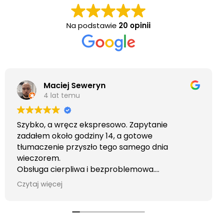
Na podstawie
20 opinii
Maciej Seweryn
4 lat temu
Szybko, a wręcz ekspresowo. Zapytanie
zadałem około godziny 14, a gotowe
tłumaczenie przyszło tego samego dnia
wieczorem.
Obsługa cierpliwa i bezproblemowa.
Otrzymałem wszelkie informacje i porady jaka
Czytaj więcej
usługa będzie dla mnie najlepsza. Faktura także
wystawiona błyskawicznie.
Polecam