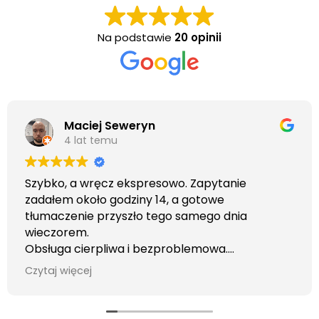
Na podstawie
20 opinii
Maciej Seweryn
4 lat temu
Szybko, a wręcz ekspresowo. Zapytanie
zadałem około godziny 14, a gotowe
tłumaczenie przyszło tego samego dnia
wieczorem.
Obsługa cierpliwa i bezproblemowa.
Otrzymałem wszelkie informacje i porady jaka
Czytaj więcej
usługa będzie dla mnie najlepsza. Faktura także
wystawiona błyskawicznie.
Polecam