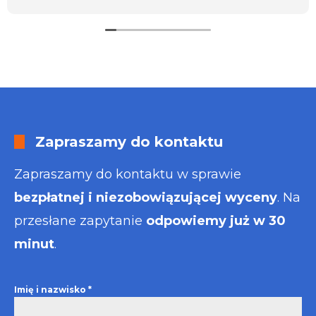
usługa będzie dla mnie najlepsza. Faktura także
wystawiona błyskawicznie.
Polecam
Zapraszamy do kontaktu
Zapraszamy do kontaktu w sprawie
bezpłatnej i niezobowiązującej wyceny
. Na
przesłane zapytanie
odpowiemy już w 30
minut
.
Imię i nazwisko
*