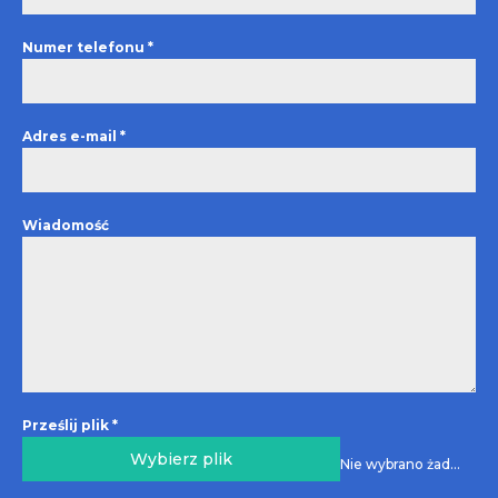
Numer telefonu
*
Adres e-mail
*
Wiadomość
Prześlij plik
*
Wybierz plik
Nie wybrano żadnego pliku