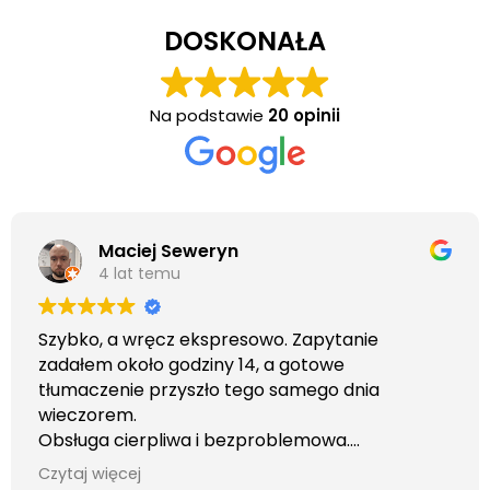
DOSKONAŁA
Na podstawie
20 opinii
Maciej Seweryn
4 lat temu
Szybko, a wręcz ekspresowo. Zapytanie
zadałem około godziny 14, a gotowe
tłumaczenie przyszło tego samego dnia
wieczorem.
Obsługa cierpliwa i bezproblemowa.
Otrzymałem wszelkie informacje i porady jaka
Czytaj więcej