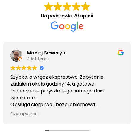
Na podstawie
20 opinii
Maciej Seweryn
4 lat temu
Szybko, a wręcz ekspresowo. Zapytanie
zadałem około godziny 14, a gotowe
tłumaczenie przyszło tego samego dnia
wieczorem.
Obsługa cierpliwa i bezproblemowa.
Otrzymałem wszelkie informacje i porady jaka
Czytaj więcej
usługa będzie dla mnie najlepsza. Faktura także
wystawiona błyskawicznie.
Polecam