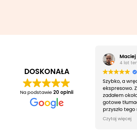
Maciej
4 lat t
DOSKONAŁA
Szybko, a wrę
ekspresowo. 
Na podstawie
20 opinii
zadałem około 
gotowe tłuma
przyszło tego
wieczorem.
Czytaj więcej
Obsługa cierpl
bezproblemo