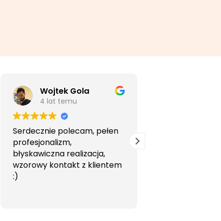
Wojtek Gola
Agata Li
4 lat temu
5 lat temu
Serdecznie polecam, pełen
Bardzo profesjon
profesjonalizm,
przyjemna wspó
błyskawiczna realizacja,
Polecam.
wzorowy kontakt z klientem
:)