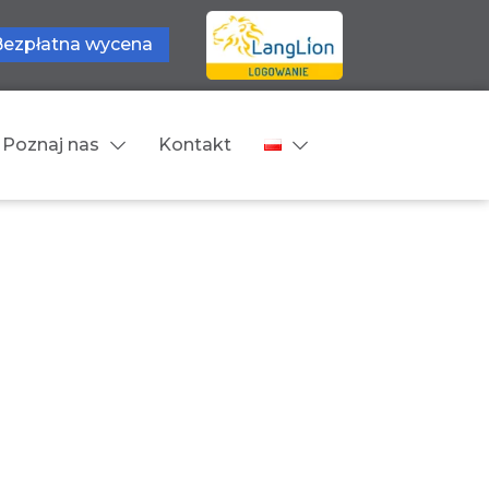
Bezpłatna wycena
Poznaj nas
Kontakt
Języki tłumaczeń
wne
Cennik
zne
Języki Europejskie
Języki Bliskowschodnie
Języki Azjatyckie
Z języka obcego na