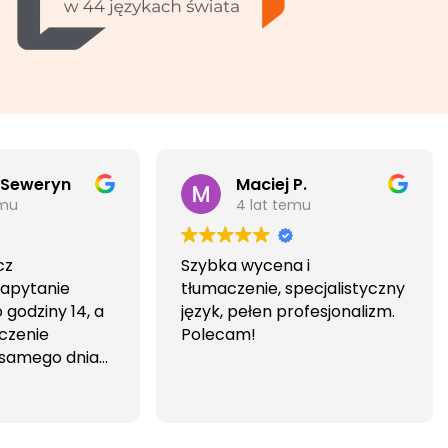
 Seweryn
Maciej P.
emu
4 lat temu
cz
Szybka wycena i
Zapytanie
tłumaczenie, specjalistyczny
godziny 14, a
język, pełen profesjonalizm.
czenie
Polecam!
 samego dnia
iwa i
wa.