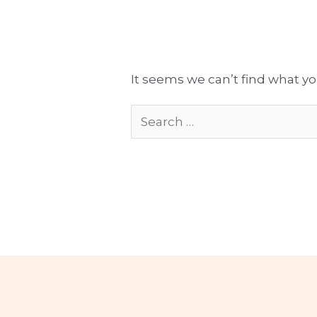
Tłumaczenia gotowe do publikacji
Komplekso
It seems we can’t find what yo