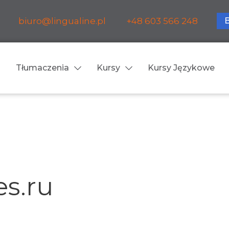
biuro@lingualine.pl
+48 603 566 248
Tłumaczenia
Kursy
Kursy Językowe
Tłumaczenia ustne
ia medyczne
Tłumaczenia konsekuty
a farmaceutyczne
Tłumaczenia symultanic
s.ru
a finansowe
Konferencje
a prawnicze
Spotkania biznesowe
 obsługa firm i instytucji
Voice-over / dubbing