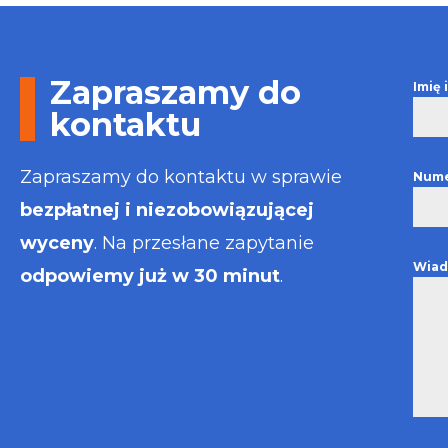
Otrzymałem w
informacje i p
usługa będzie
najlepsza. Fak
Zapraszamy do
Imię
wystawiona bł
kontaktu
Polecam
Zapraszamy do kontaktu w sprawie
Nume
bezpłatnej i niezobowiązującej
wyceny
. Na przesłane zapytanie
Wiad
odpowiemy już w 30 minut
.