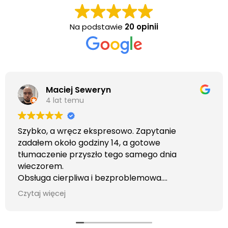
Na podstawie
20 opinii
Maciej Seweryn
4 lat temu
Szybko, a wręcz ekspresowo. Zapytanie
zadałem około godziny 14, a gotowe
tłumaczenie przyszło tego samego dnia
wieczorem.
Obsługa cierpliwa i bezproblemowa.
Otrzymałem wszelkie informacje i porady jaka
Czytaj więcej
usługa będzie dla mnie najlepsza. Faktura także
wystawiona błyskawicznie.
Polecam