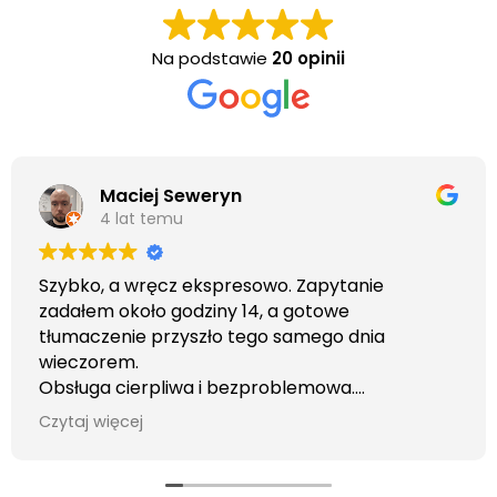
Na podstawie
20 opinii
Maciej Seweryn
4 lat temu
Szybko, a wręcz ekspresowo. Zapytanie
zadałem około godziny 14, a gotowe
tłumaczenie przyszło tego samego dnia
wieczorem.
Obsługa cierpliwa i bezproblemowa.
Otrzymałem wszelkie informacje i porady jaka
Czytaj więcej
usługa będzie dla mnie najlepsza. Faktura także
wystawiona błyskawicznie.
Polecam