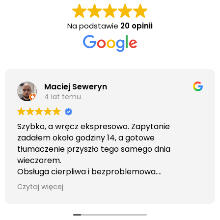
Na podstawie
20 opinii
Maciej Seweryn
4 lat temu
Szybko, a wręcz ekspresowo. Zapytanie
zadałem około godziny 14, a gotowe
tłumaczenie przyszło tego samego dnia
wieczorem.
Obsługa cierpliwa i bezproblemowa.
Otrzymałem wszelkie informacje i porady jaka
Czytaj więcej
usługa będzie dla mnie najlepsza. Faktura także
wystawiona błyskawicznie.
Polecam