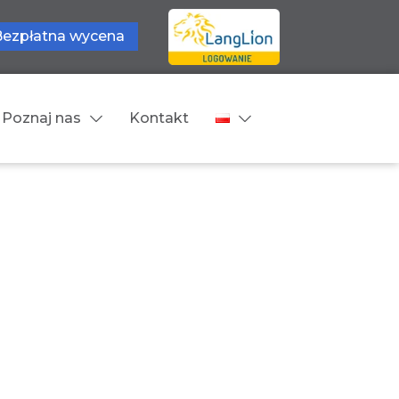
Bezpłatna wycena
Poznaj nas
Kontakt
Języki tłumaczeń
wne
Cennik
zne
Języki Europejskie
Języki Bliskowschodnie
Języki Azjatyckie
Z języka obcego na