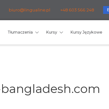
biuro@lingualine.pl
+48 603 566 248
Tłumaczenia
Kursy
Kursy Językowe
Tłumaczenia ustne
ia medyczne
Tłumaczenia konsekuty
a farmaceutyczne
Tłumaczenia symultanic
-bangladesh.com
a finansowe
Konferencje
a prawnicze
Spotkania biznesowe
 obsługa firm i instytucji
Voice-over / dubbing