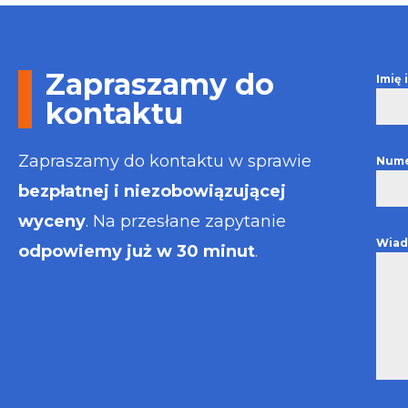
Otrzymałem w
informacje i p
usługa będzie
najlepsza. Fak
Zapraszamy do
Imię
wystawiona bł
kontaktu
Polecam
Zapraszamy do kontaktu w sprawie
Nume
bezpłatnej i niezobowiązującej
wyceny
. Na przesłane zapytanie
Wiad
odpowiemy już w 30 minut
.