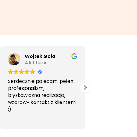
Wojtek Gola
Agata Li
4 lat temu
5 lat temu
Serdecznie polecam, pełen
Bardzo profesjon
profesjonalizm,
przyjemna wspó
błyskawiczna realizacja,
Polecam.
wzorowy kontakt z klientem
:)