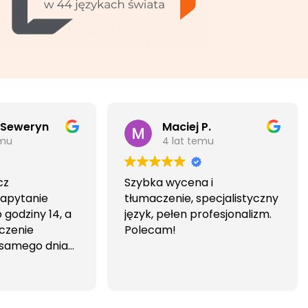
 Seweryn
Maciej P.
emu
4 lat temu
cz
Szybka wycena i
Zapytanie
tłumaczenie, specjalistyczny
godziny 14, a
język, pełen profesjonalizm.
czenie
Polecam!
 samego dnia
iwa i
wa.