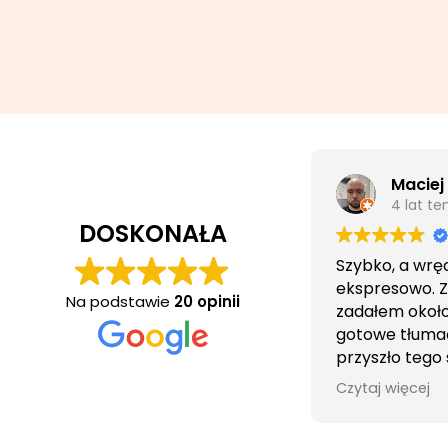
Maciej
4 lat t
DOSKONAŁA
Szybko, a wrę
ekspresowo. 
Na podstawie
20 opinii
zadałem około 
gotowe tłuma
przyszło tego
wieczorem.
Czytaj więcej
Obsługa cierpl
bezproblemo