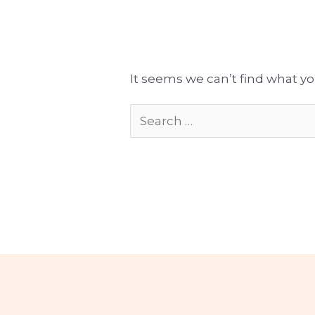
Tłumaczenia gotowe do publikacji
Komplekso
It seems we can’t find what yo